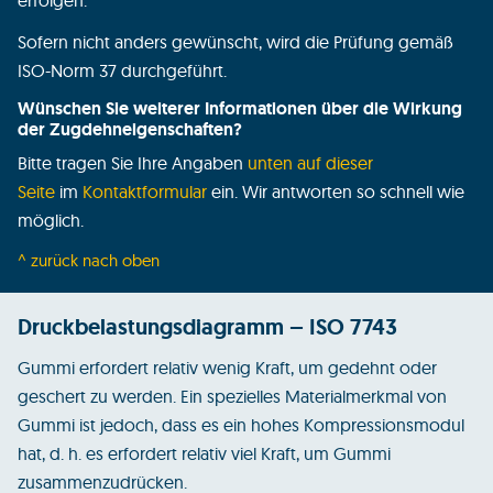
erfolgen.
Sofern nicht anders gewünscht, wird die Prüfung gemäß
ISO-Norm 37 durchgeführt.
Wünschen Sie weiterer Informationen über die Wirkung
der Zugdehneigenschaften?
Bitte tragen Sie Ihre Angaben
unten auf dieser
Seite
im
Kontaktformular
ein. Wir antworten so schnell wie
möglich.
^ zurück nach oben
Druckbelastungsdiagramm – ISO 7743
Gummi erfordert relativ wenig Kraft, um gedehnt oder
geschert zu werden. Ein spezielles Materialmerkmal von
Gummi ist jedoch, dass es ein hohes Kompressionsmodul
hat, d. h. es erfordert relativ viel Kraft, um Gummi
zusammenzudrücken.