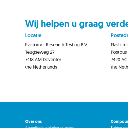
Wij helpen u graag verd
Locatie
Postad
Elastomer Research Testing B.V.
Elastome
Teugseweg 27
Postbus
7418 AM Deventer
742
the Netherlands
the Neth
Over ons
Compoun
Accreditatieverklaring en scope
Rubber co