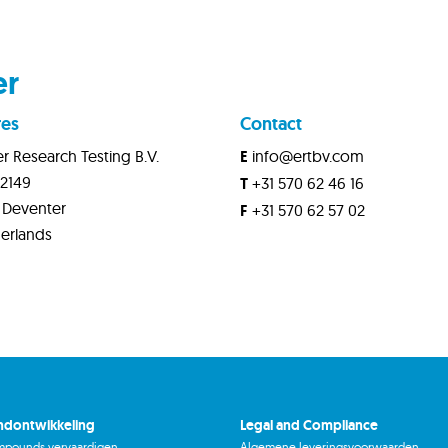
er
res
Contact
r Research Testing B.V.
E
info@ertbv.com
 2149
T
+31 570 62 46 16
0 AC Deventer
F
+31 570 62 57 02
erlands
dontwikkeling
Legal and Compliance
mpounds vervaardigen
Algemene leveringsvoorwaarden